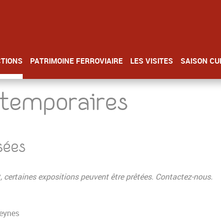
CTIONS
PATRIMOINE FERROVIAIRE
LES VISITES
SAISON CU
 temporaires
sées
, certaines expositions peuvent être prêtées. Contactez-nous.
Veynes