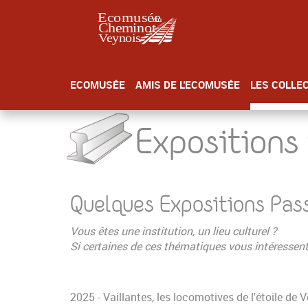
Panneau de gestion des cookies
ECOMUSÉE
AMIS DE L'ECOMUSÉE
LES COLLE
Accueil
Les collections
Expositions temporaires
Expositions
Quelques Expositions Pas
Vous êtes une institution, un lieu culturel ?
Si certaines de ces thématiques vous intéressent
2025 - Vaillantes, les locomotives de l'étoile de 