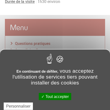
Durée de la visite
: 1h30 environ
Menu
Questions pratiques
Accueil des Groupes
Médiations / Scolaires
Useful information (in english)
informazioni utili (in italiano)
vous acceptez
En continuant de défiler,
l'utilisation de services tiers pouvant
installer des cookies
Liens utiles
Tout accepter
Personnaliser