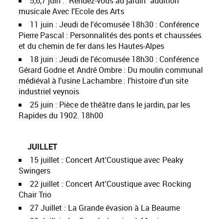
5,6,7 juin
: "
Rendez-vous au jardin" audition
musicale Avec l'Ecole des Arts
11 juin :
Jeudi de l'écomusée 1
8h30 : Conférence
Pierre Pascal : Personnalités des ponts et chaussées
et du chemin de fer dans les Hautes-Alpes
18 juin
:
Jeudi de l'écomusée 18h30 : Conférence
Gérard Godrie et André Ombre : Du moulin communal
médiéval à l'usine Lachambre : l'histoire d'un site
industriel veynois
25 juin
:
Pièce de théâtre dans le jardin, par les
Rapides du 1902. 18h00
JUILLET
15 juillet : Concert Art'Coustique avec Peaky
Swingers
22 juillet : Concert Art'Coustique avec Rocking
Chair Trio
27 Juillet : La Grande évasion à La Beaume